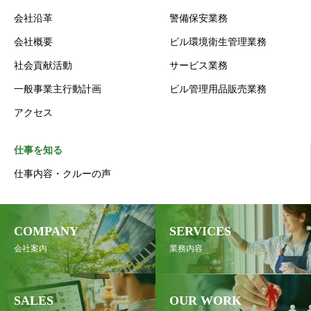
会社沿革
警備保安業務
会社概要
ビル環境衛生管理業務
社会貢献活動
サービス業務
一般事業主行動計画
ビル管理用品販売業務
アクセス
仕事を知る
仕事内容・クルーの声
COMPANY
SERVICES
会社案内
業務内容
SALES
OUR WORK